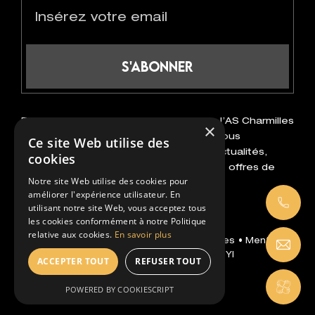
S'abonner
Recevez les dernières informations de l’AS Charmilles
×
directement dans votre boîte mail ! En vous
Ce site Web utilise des
abonnant, vous serez au courant des actualités,
cookies
matchs à venir, événements spéciaux et offres de
Notre site Web utilise des cookies pour
notre boutique.
améliorer l'expérience utilisateur. En
utilisant notre site Web, vous acceptez tous
les cookies conformément à notre Politique
relative aux cookies.
En savoir plus
© Tous droits réservés 2026 AS Charmilles •
Mentions
légales et C.G.U
• Réalisé par
YI
ACCEPTER TOUT
REFUSER TOUT
POWERED BY COOKIESCRIPT